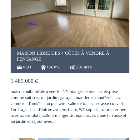
MAISON LIBRE DES 4 CÔTÉS À VENDRE À
FENTANGE
4 CH
150 m2
8,07 ares
1.485.000
€
maison unifamiliale à vendre à Fentange. Le bien est disposé
comme suit : rez-de-jardin : garage, buanderie, chaufferie, cave et
chambre d’ami/fille au pair avec salle de bains, terrasse couverte
1er étage : hall d’entrée avec vestiaire, WC séparé, cuisine fermée
avec passe-plats, salle-à-manger donnant accès à une terrasse et
au jardin et séjour avec…