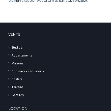
chambre à coucher avec sa salle de bains cave privative…
VENTE
Studios
Appartements
Maisons
Commerces & Bureaux
Chalets
Terrains
Garages
LOCATION