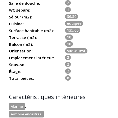
2
Salle de douche:
1
WC séparé:
36.50
Séjour (m2):
équipée
Cuisine:
135.65
Surface habitable (m2):
10
Terrasse (m2):
10
Balcon (m2):
sud-ouest
Orientation:
2
Emplacement intérieur:
2
Sous-sol:
2
Étage:
8
Total pièces:
Caractéristiques intérieures
,
Alarme
,
Armoire encastrée