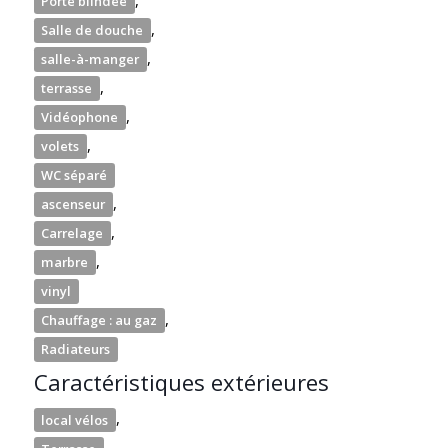
Porte blindée
,
Salle de douche
,
salle-à-manger
,
terrasse
,
Vidéophone
,
volets
WC séparé
,
ascenseur
,
Carrelage
,
marbre
vinyl
,
Chauffage : au gaz
Radiateurs
Caractéristiques extérieures
,
local vélos