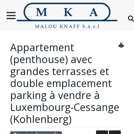
VENTES
LOCATION
NOUVELLES
CONSTRUCTIONS
Appartement
OBJETS VENDUS
(penthouse) avec
ÉTRANGER
grandes terrasses et
double emplacement
ÉVALUATION IMMOBILIÈRE
parking à vendre à
À PROPOS
Luxembourg-Cessange
CONTACT
(Kohlenberg)