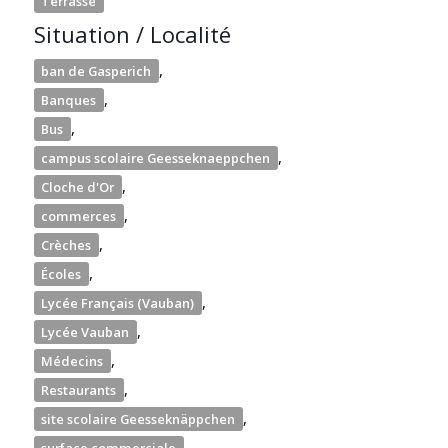
Terrasse
Situation / Localité
,
ban de Gasperich
,
Banques
,
Bus
,
campus scolaire Geesseknaeppchen
,
Cloche d'Or
,
commerces
,
Crèches
,
Écoles
,
Lycée Français (Vauban)
,
Lycée Vauban
,
Médecins
,
Restaurants
,
site scolaire Geesseknäppchen
,
surface commerciale