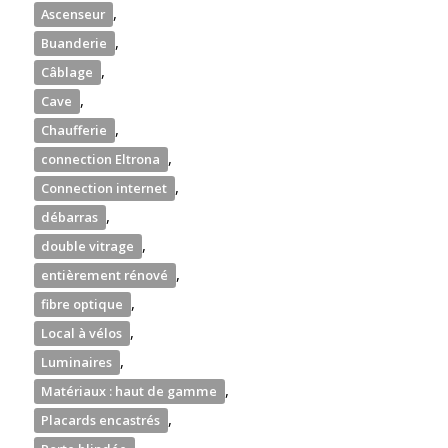
,
Ascenseur
,
Buanderie
,
Câblage
,
Cave
,
Chaufferie
,
connection Eltrona
,
Connection internet
,
débarras
,
double vitrage
,
entièrement rénové
,
fibre optique
,
Local à vélos
,
Luminaires
,
Matériaux : haut de gamme
,
Placards encastrés
,