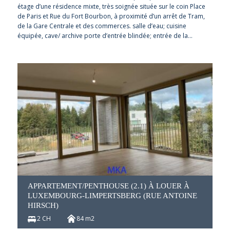
étage d’une résidence mixte, très soignée située sur le coin Place
de Paris et Rue du Fort Bourbon, à proximité d’un arrêt de Tram,
de la Gare Centrale et des commerces. salle d’eau; cuisine
équipée, cave/ archive porte d’entrée blindée; entrée de la…
APPARTEMENT/PENTHOUSE (2.1) À LOUER À
LUXEMBOURG-LIMPERTSBERG (RUE ANTOINE
HIRSCH)
2 CH
84 m2