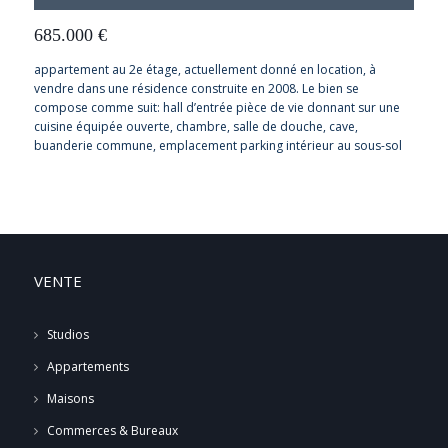
685.000
€
appartement au 2e étage, actuellement donné en location, à
vendre dans une résidence construite en 2008. Le bien se
compose comme suit: hall d’entrée pièce de vie donnant sur une
cuisine équipée ouverte, chambre, salle de douche, cave,
buanderie commune, emplacement parking intérieur au sous-sol
VENTE
Studios
Appartements
Maisons
Commerces & Bureaux