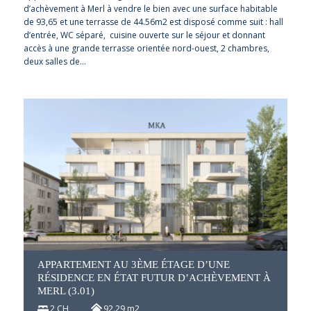
d’achèvement à Merl à vendre le bien avec une surface habitable
de 93,65 et une terrasse de 44.56m2 est disposé comme suit : hall
d’entrée, WC séparé, cuisine ouverte sur le séjour et donnant
accès à une grande terrasse orientée nord-ouest, 2 chambres,
deux salles de…
APPARTEMENT AU 3ÈME ÉTAGE D’UNE
RÉSIDENCE EN ÉTAT FUTUR D’ACHÈVEMENT À
MERL (3.01)
2 CH
92.29 m2