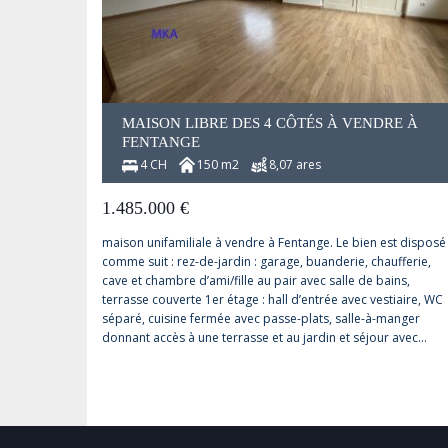
MAISON LIBRE DES 4 CÔTÉS À VENDRE À
FENTANGE
4 CH
150 m2
8,07 ares
1.485.000
€
maison unifamiliale à vendre à Fentange. Le bien est disposé
comme suit : rez-de-jardin : garage, buanderie, chaufferie,
cave et chambre d’ami/fille au pair avec salle de bains,
terrasse couverte 1er étage : hall d’entrée avec vestiaire, WC
séparé, cuisine fermée avec passe-plats, salle-à-manger
donnant accès à une terrasse et au jardin et séjour avec…