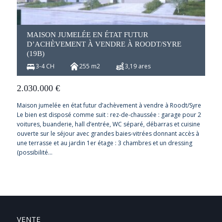
MAISON JUMELÉE EN ÉTAT FUTUR
D’ACHÈVEMENT À VENDRE À ROODT/SYRE
(19B)
3-4 CH
255 m2
3,19 ares
2.030.000
€
Maison jumelée en état futur d’achèvement à vendre à Roodt/Syre
Le bien est disposé comme suit : rez-de-chaussée : garage pour 2
voitures, buanderie, hall d’entrée, WC séparé, débarras et cuisine
ouverte sur le séjour avec grandes baies-vitrées donnant accès à
une terrasse et au jardin 1er étage : 3 chambres et un dressing
(possibilité…
VENTE