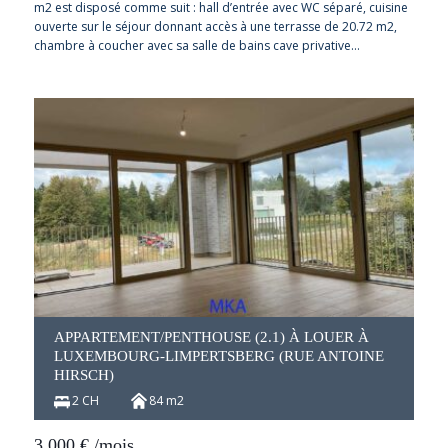
m2 est disposé comme suit : hall d’entrée avec WC séparé, cuisine
ouverte sur le séjour donnant accès à une terrasse de 20.72 m2,
chambre à coucher avec sa salle de bains cave privative…
APPARTEMENT/PENTHOUSE (2.1) À LOUER À
LUXEMBOURG-LIMPERTSBERG (RUE ANTOINE
HIRSCH)
2 CH
84 m2
3.000
€
/mois