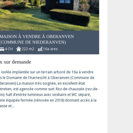
MAISON À VENDRE À OBERANVEN
(COMMUNE DE NIEDERANVEN)
4 CH
222 m2
16a ares
ix sur demande
la isolée implantée sur un terrain arboré de 16a à vendre
s le Domaine de l’Aarnescht à Oberanven (Commune de
deranven) La maison très soignée, en excellent état
ntretien, est agencée comme suit: Rez-de-chaussée (rez-de-
in): hall d’entrée lumineux avec vestiaire et WC séparé,
sine équipée fermée (rénovée en 2018) donnant accès à la
rasse et…