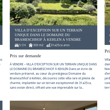
VILLA D’EXCEPTION SUR UN TERRAIN
UNIQUE DANS LE DOMAINE DU
BRAMESCHHOF À KEHLEN A VENDRE
5 CH
303 m2
31a25ca ares
Pr
Prix sur demande
ns
Vil
e
À VENDRE – VILLA D’EXCEPTION SUR UN TERRAIN UNIQUE DANS
dan
LE DOMAINE DU BRAMESCHHOF À KEHLEN Dans un écrin de
Nie
verdure préservé, au cœur du prestigieux Domaine du
d’e
Brameschhof à Kehlen, découvrez cette villa rare et pleine de
jard
charme, implantée sur un terrain exceptionnel de 31a25ca,
cui
sans voisin direct, offrant une vue imprenable sur la…
ter