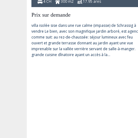
4 CH
300 m2
17.95 ares
Prix sur demande
villa isolée sise dans une rue calme (impasse) de Schrassig à
vendre Le bien, avec son magnifique jardin arboré, est agen
comme suit: au rez-de-chaussée: séjour lumineux avec feu
ouvert et grande terrasse donnant au jardin ayant une vue
imprenable sur la vallée verrière servant de salle-à-manger.
grande cuisine dînatoire ayant un accès à la…