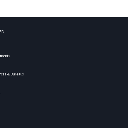
ON
ements
ces & Bureaux
s