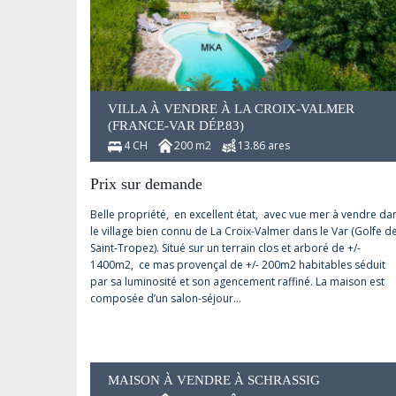
VILLA À VENDRE À LA CROIX-VALMER
(FRANCE-VAR DÉP.83)
4 CH
200 m2
13.86 ares
Prix sur demande
Belle propriété, en excellent état, avec vue mer à vendre da
le village bien connu de La Croix-Valmer dans le Var (Golfe d
Saint-Tropez). Situé sur un terrain clos et arboré de +/-
1400m2, ce mas provençal de +/- 200m2 habitables séduit
par sa luminosité et son agencement raffiné. La maison est
composée d’un salon-séjour…
MAISON À VENDRE À SCHRASSIG