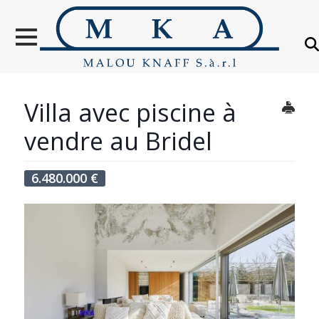
VENTES
LOCATION
NOUVELLES
CONSTRUCTIONS
Villa avec piscine à
OBJETS VENDUS
vendre au Bridel
ÉTRANGER
6.480.000
€
ÉVALUATION IMMOBILIÈRE
À PROPOS
CONTACT