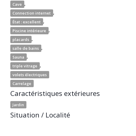
,
Cave
,
Connection internet
,
État : excellent
,
Piscine intérieure
,
placards
,
salle de bains
,
Sauna
,
triple vitrage
volets électriques
Carrelage
Caractéristiques extérieures
Jardin
Situation / Localité