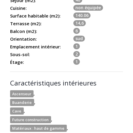
Séjour (m2):
non équipée
Cuisine:
140.06
Surface habitable (m2):
14,6
Terrasse (m2):
6
Balcon (m2):
sud
Orientation:
1
Emplacement intérieur:
2
Sous-sol:
1
Étage:
Caractéristiques intérieures
,
Ascenseur
,
Buanderie
,
Cave
,
Future construction
,
Matériaux : haut de gamme