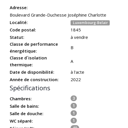
Adresse:
Boulevard Grande-Duchesse Joséphine Charlotte
Localité:
Luxembourg-Belair
Code postal:
1845
Statut:
à vendre
Classe de performance
B
énergétique:
Classe d´isolation
A
thermique:
Date de disponibilité:
à l'acte
Année de construction:
2022
Spécifications
3
Chambres:
1
Salle de bains:
1
Salle de douche:
1
WC séparé:
40