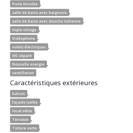
,
Porte blindée
,
salle de bains avec baignoire
,
salle de bains avec douche italienne
,
triple vitrage
,
Vidéophone
,
volets électriques
WC séparé
,
Nouvelle energie
ventillation
Caractéristiques extérieures
,
balcon
,
façade isolée
,
local vélos
,
Terrasse
,
Toiture verte