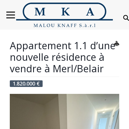
VENTES
LOCATION
NOUVELLES
CONSTRUCTIONS
Appartement 1.1 d’une
OBJETS VENDUS
nouvelle résidence à
ÉTRANGER
vendre à Merl/Belair
ÉVALUATION IMMOBILIÈRE
1.820.000
€
À PROPOS
CONTACT