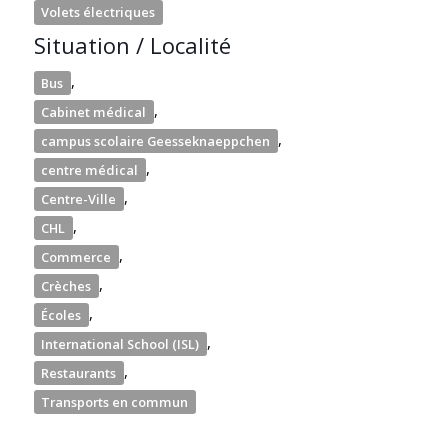
Volets électriques
Situation / Localité
,
Bus
,
Cabinet médical
,
campus scolaire Geesseknaeppchen
,
centre médical
,
Centre-Ville
,
CHL
,
Commerce
,
Crèches
,
Écoles
,
International School (ISL)
,
Restaurants
Transports en commun