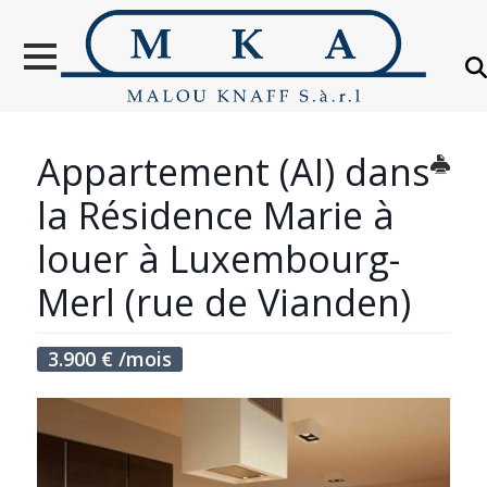
VENTES
LOCATION
NOUVELLES
CONSTRUCTIONS
Appartement (AI) dans
OBJETS VENDUS
la Résidence Marie à
ÉTRANGER
louer à Luxembourg-
Merl (rue de Vianden)
ÉVALUATION IMMOBILIÈRE
À PROPOS
3.900
€
/mois
CONTACT