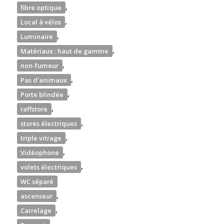
,
fibre optique
,
Local à vélos
,
Luminaire
,
Matériaux : haut de gamme
,
non-fumeur
,
Pas d'animaux
,
Porte blindée
,
raffstore
,
stores électriques
,
triple vitrage
,
Vidéophone
,
volets électriques
WC séparé
,
ascenseur
,
Carrelage