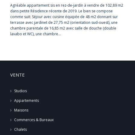
Agréable appartement sis en rez-de-jardin à vendre de 102,89 m2
dans petite Résidence récente de 2019. Le bien se compose
comme suit: Séjour avec cuisine équipée de 48 m2 donnant sur
terrasse avec jardinet de 27,75 m2 (orientation sud-ouest), une
chambre parentale de 16,85 m2 avec salle de douche (double
lavabo et WC), une chambre…
VENTE
Studios
Appartements
Maisons
Commerces & Bureaux
Chalets