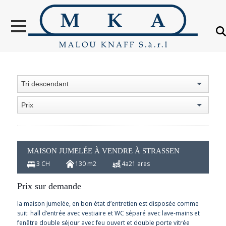
VENTES
LOCATION
NOUVELLES
CONSTRUCTIONS
Tri descendant
OBJETS VENDUS
Prix
ÉTRANGER
ÉVALUATION IMMOBILIÈRE
MAISON JUMELÉE À VENDRE À STRASSEN
À PROPOS
3 CH
130 m2
4a21 ares
CONTACT
Prix sur demande
la maison jumelée, en bon état d’entretien est disposée comme
suit: hall d’entrée avec vestiaire et WC séparé avec lave-mains et
fenêtre double séjour avec feu ouvert et double porte vitrée